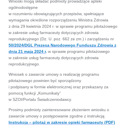
Wnioski mogą składać podmioty prowadzące apteki
ogólnodostępne
w rozumieniu obowiązujących przepisów, spełniające
wymagania określone rozporządzeniu Ministra Zdrowia
z dnia 29 kwietnia 2024 r. w sprawie programu pilotażowego
w zakresie usług farmaceuty dotyczących zdrowia
reprodukcyjnego (Dz. U. poz. 662 ze zm.) i zarządzeniu nr
50/2024/DGL Prezesa Narodowego Funduszu Zdrowia z
dnia 21 maja 2024 r
.
w sprawie programu pilotażowego
w zakresie usług farmaceuty dotyczących zdrowia
reprodukcyjnego.
Wniosek o zawarcie umowy o realizację programu
pilotażowego powinien być sporządzony
i podpisany w formie elektronicznej oraz przekazany za
pomocą funkcji „Komunikaty”
w SZOI/Portalu Świadczeniodawcy.
Prosimy podmioty zainteresowane złożeniem wniosku o
zawarcie umowy o postępowanie zgodne z instrukcją:
Instrukcja – pilotaż w zakresie opieki farmaceuty (PDF)