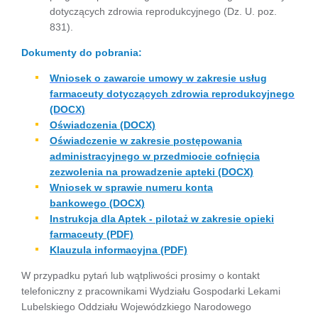
dotyczących zdrowia reprodukcyjnego (Dz. U. poz.
831).
Dokumenty do pobrania:
Wniosek o zawarcie umowy w zakresie usług
farmaceuty dotyczących zdrowia reprodukcyjnego
(DOCX)
Oświadczenia (DOCX)
Oświadczenie w zakresie postępowania
administracyjnego w przedmiocie cofnięcia
zezwolenia na prowadzenie apteki (DOCX)
Wniosek w sprawie numeru konta
bankowego (DOCX)
Instrukcja dla Aptek - pilotaż w zakresie opieki
farmaceuty (PDF)
Klauzula informacyjna (PDF)
W przypadku pytań lub wątpliwości prosimy o kontakt
telefoniczny z pracownikami Wydziału Gospodarki Lekami
Lubelskiego Oddziału Wojewódzkiego Narodowego