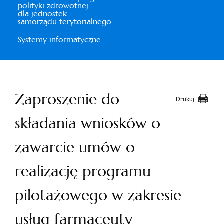
polityki zdrowotnej
dla jednostek
samorządu terytorialnego
Systemy informatyczne
Zaproszenie do
Drukuj
składania wniosków o
zawarcie umów o
realizację programu
pilotażowego w zakresie
usług farmaceuty