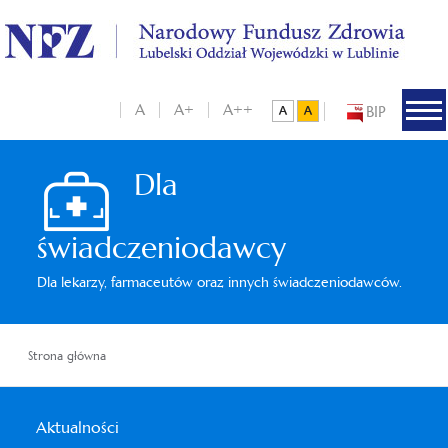
A
A+
A++
BIP
Dla
świadczeniodawcy
Dla lekarzy, farmaceutów oraz innych świadczeniodawców.
Strona główna
Aktualności