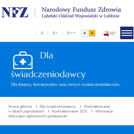
A
A+
A++
BIP
Dla
świadczeniodawcy
Dla lekarzy, farmaceutów oraz innych świadczeniodawców.
›
›
Strona główna
Dla świadczeniodawcy
Kontraktowanie
›
›
w latach poprzednich
Kontraktowanie 2021
Informacje
dotyczące ogłoszonych postępowań