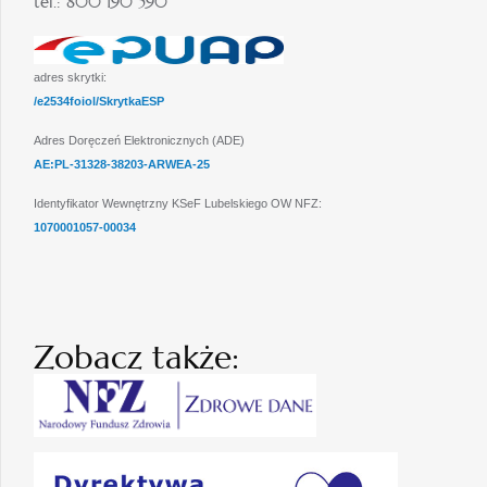
tel.: 800 190 590
adres skrytki:
/e2534foiol/SkrytkaESP
Adres Doręczeń Elektronicznych (ADE)
AE:PL-31328-38203-ARWEA-25
Identyfikator Wewnętrzny KSeF Lubelskiego OW NFZ:
1070001057-00034
Zobacz także: