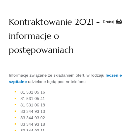
Kontraktowanie 2021 -
Drukuj
informacje o
postępowaniach
Informacje związane ze składaniem ofert, w rodzaju
leczenie
szpitalne
udzielane będą pod nr telefonu:
81 531 05 16
81 531 05 41
81 531 06 18
83 344 93 13
83 344 93 02
83 344 93 18
83 344 93 11