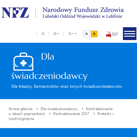
A
A+
A++
BIP
Dla
świadczeniodawcy
Dla lekarzy, farmaceutów oraz innych świadczeniodawców.
›
›
Strona główna
Dla świadczeniodawcy
Kontraktowanie
›
›
w latach poprzednich
Kontraktowanie 2017
Protesty i
rozstrzygnięcia