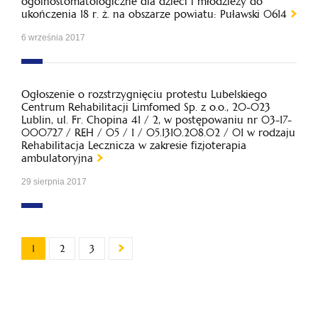
ogólnostomatologiczne dla dzieci i młodzieży do
ukończenia 18 r. ż. na obszarze powiatu: Puławski 0614
6 września 2017
Ogłoszenie o rozstrzygnięciu protestu Lubelskiego
Centrum Rehabilitacji Limfomed Sp. z o.o., 20-023
Lublin, ul. Fr. Chopina 41 / 2, w postępowaniu nr 03-17-
000727 / REH / 05 / 1 / 05.1310.208.02 / 01 w rodzaju
Rehabilitacja Lecznicza w zakresie fizjoterapia
ambulatoryjna
29 sierpnia 2017
1
2
3