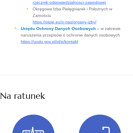
rzecznik-odpowiedzialnosci-zawodowej
Okręgowa Izba Pielęgniarek i Położnych w
Zamościu
https://oipip.eu/o-nas/organy-izby/
Urzędu Ochrony Danych Osobowych –
w zakresie
naruszenia przepisów o ochronie danych osobowych
https://uodo.gov.pl/pl/p/kontakt
Na ratunek