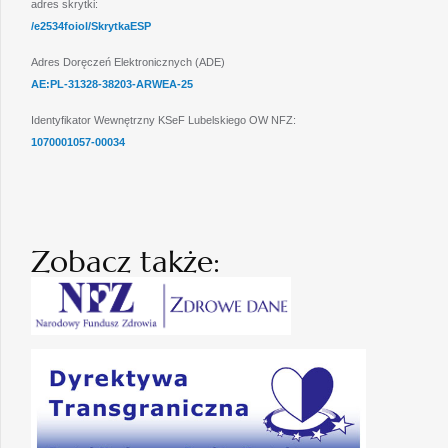
adres skrytki:
/e2534foiol/SkrytkaESP
Adres Doręczeń Elektronicznych (ADE)
AE:PL-31328-38203-ARWEA-25
Identyfikator Wewnętrzny KSeF Lubelskiego OW NFZ:
1070001057-00034
Zobacz także: