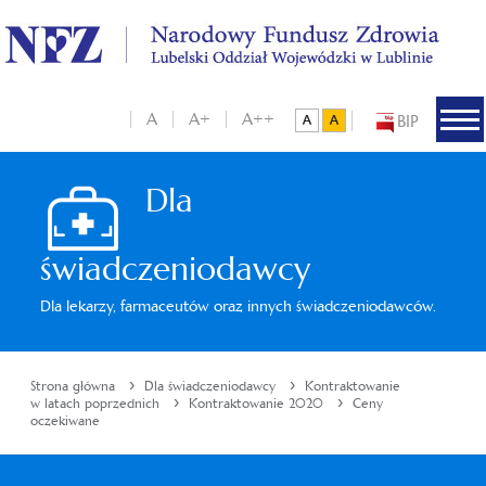
A
A+
A++
BIP
Dla
świadczeniodawcy
Dla lekarzy, farmaceutów oraz innych świadczeniodawców.
›
›
Strona główna
Dla świadczeniodawcy
Kontraktowanie
›
›
w latach poprzednich
Kontraktowanie 2020
Ceny
oczekiwane