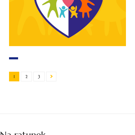
1
2
3
Na ratunek