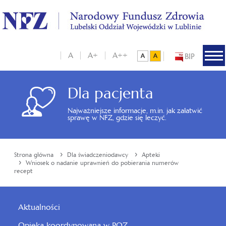
A
A+
A++
BIP
Dla pacjenta
Najważniejsze informacje, m.in. jak załatwić
sprawę w NFZ, gdzie się leczyć.
›
›
Strona główna
Dla świadczeniodawcy
Apteki
›
Wniosek o nadanie uprawnień do pobierania numerów
recept
Aktualności
Opieka koordynowana w POZ