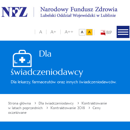
A
A+
A++
BIP
Dla
świadczeniodawcy
Dla lekarzy, farmaceutów oraz innych świadczeniodawców.
›
›
Strona główna
Dla świadczeniodawcy
Kontraktowanie
›
›
w latach poprzednich
Kontraktowanie 2018
Ceny
oczekiwane