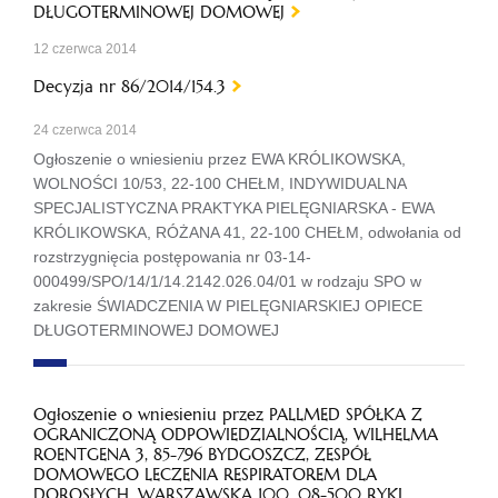
DŁUGOTERMINOWEJ DOMOWEJ
12 czerwca 2014
Decyzja nr 86/2014/154.3
24 czerwca 2014
Ogłoszenie o wniesieniu przez EWA KRÓLIKOWSKA,
WOLNOŚCI 10/53, 22-100 CHEŁM, INDYWIDUALNA
SPECJALISTYCZNA PRAKTYKA PIELĘGNIARSKA - EWA
KRÓLIKOWSKA, RÓŻANA 41, 22-100 CHEŁM, odwołania od
rozstrzygnięcia postępowania nr 03-14-
000499/SPO/14/1/14.2142.026.04/01 w rodzaju SPO w
zakresie ŚWIADCZENIA W PIELĘGNIARSKIEJ OPIECE
DŁUGOTERMINOWEJ DOMOWEJ
Ogłoszenie o wniesieniu przez PALLMED SPÓŁKA Z
OGRANICZONĄ ODPOWIEDZIALNOŚCIĄ, WILHELMA
ROENTGENA 3, 85-796 BYDGOSZCZ, ZESPÓŁ
DOMOWEGO LECZENIA RESPIRATOREM DLA
DOROSŁYCH, WARSZAWSKA 100, 08-500 RYKI