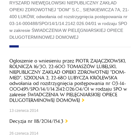
RYSZARD NIEWĘGŁOWSKI NIEPUBLICZNY ZAKŁAD
OPIEKI ZDROWOTNEJ "DOM" S.C., SIENKIEWICZA 7A, 21-
400 ŁUKÓW, odwołania od rozstrzygnięcia postępowania nr
03-14-000488/SPO/14/1/14.2142.026.04/01 w rodzaju SPO
w zakresie ŚWIADCZENIA W PIELĘGNIARSKIEJ OPIECE
DŁUGOTERMINOWEJ DOMOWEJ
Ogłoszenie o wniesieniu przez PIOTR ZAJĄCZKOWSKI,
ROLNICZA 16/30, 22-600 TOMASZÓW LUBELSKI,
NIEPUBLICZNY ZAKŁAD OPIEKI ZDROWOTNEJ "DOM-
MED", SZKOLNA 2, 22-680 LUBYCZA KRÓLEWSKA
odwołania od rozstrzygnięcia postępowania nr 03-14-
000495/SPO/14/1/14.2142.026.04/01 w rodzaju SPO w
zakresie ŚWIADCZENIA W PIELĘGNIARSKIEJ OPIECE
DŁUGOTERMINOWEJ DOMOWEJ
13 czerwca 2014
Decyzja nr 118/2014/154.3
26 czerwca 2014