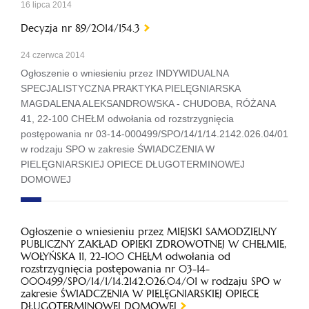
16 lipca 2014
Decyzja nr 89/2014/154.3
24 czerwca 2014
Ogłoszenie o wniesieniu przez INDYWIDUALNA
SPECJALISTYCZNA PRAKTYKA PIELĘGNIARSKA
MAGDALENA ALEKSANDROWSKA - CHUDOBA, RÓŻANA
41, 22-100 CHEŁM odwołania od rozstrzygnięcia
postępowania nr 03-14-000499/SPO/14/1/14.2142.026.04/01
w rodzaju SPO w zakresie ŚWIADCZENIA W
PIELĘGNIARSKIEJ OPIECE DŁUGOTERMINOWEJ
DOMOWEJ
Ogłoszenie o wniesieniu przez MIEJSKI SAMODZIELNY
PUBLICZNY ZAKŁAD OPIEKI ZDROWOTNEJ W CHEŁMIE,
WOŁYŃSKA 11, 22-100 CHEŁM odwołania od
rozstrzygnięcia postępowania nr 03-14-
000499/SPO/14/1/14.2142.026.04/01 w rodzaju SPO w
zakresie ŚWIADCZENIA W PIELĘGNIARSKIEJ OPIECE
DŁUGOTERMINOWEJ DOMOWEJ