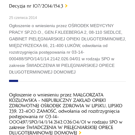
Decyzja nr 107/2014/154.3
25 czerwca 2014
Ogłoszenie o wniesieniu przez OŚRODEK MEDYCYNY
PRACY SP.ZO.O., GEN.F.KLEEBERGA 2, 08-110 SIEDLCE,
GABINET PIELĘGNIARSKIEJ OPIEKI DŁUGOTERMINOWEJ,
MIĘDZYRZECKA 66, 21-400 ŁUKÓW, odwołania od
rozstrzygnięcia postępowania nr 03-14-
000488/SPO/14/1/14.2142.026.04/01 w rodzaju SPO w
zakresie ŚWIADCZENIA W PIELĘGNIARSKIEJ OPIECE
DŁUGOTERMINOWEJ DOMOWEJ
Ogłoszenie o wniesieniu przez MAŁGORZATA
KOZŁOWSKA - NIEPUBLICZNY ZAKŁAD OPIEKI
ZDROWOTNEJ OŚRODEK ZDROWIA W LIPSKU, LIPSKO
239, 22-400 ZAMOŚĆ, odwołania od rozstrzygnięcia
postępowania nr 03-14-
000497/SPO/14/1/14.2142.026.04/01 w rodzaju SPO w
zakresie ŚWIADCZENIA W PIELĘGNIARSKIEJ OPIECE
DŁUGOTERMINOWEJ DOMOWEJ