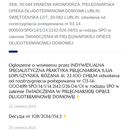
39/8, 30-048 KRAKÓW-KROWODRZA, PIELĘGNIARSKA
OPIEKA DŁUGOTERMINOWA DOMOWA LUBLIN,
ŚWIĘTODUSKA 12/7, 20-082 LUBLIN, odwołania od
rozstrzygnięcia postępowania nr 03-14-
000500/SPO/14/1/14.2142.026.04/01 w rodzaju SPO w
zakresie ŚWIADCZENIA W PIELĘGNIARSKIEJ OPIECE
DŁUGOTERMINOWEJ DOMOWEJ
Ogłoszenie o wniesieniu przez INDYWIDUALNA
SPECJALISTYCZNA PRAKTYKA PIELĘGNIARSKA JULIA
ŁOPUSZYŃSKA, RÓŻANA 41, 22-100 CHEŁM odwołania
od rozstrzygnięcia postępowania nr 03-14-
000499/SPO/14/1/14.2142.026.04/01 w rodzaju SPO w
zakresie ŚWIADCZENIA W PIELĘGNIARSKIEJ OPIECE
DŁUGOTERMINOWEJ DOMOWEJ
12 czerwca 2014
Decyzja nr 109/2014/154.3
25 czerwca 2014