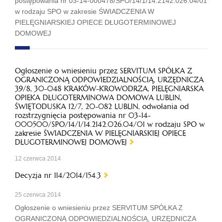
postępowania nr 03-14-000478/SPO/14/1/14.2142.026.04/01
w rodzaju SPO w zakresie ŚWIADCZENIA W
PIELĘGNIARSKIEJ OPIECE DŁUGOTERMINOWEJ
DOMOWEJ
Ogłoszenie o wniesieniu przez SERVITUM SPÓŁKA Z
OGRANICZONĄ ODPOWIEDZIALNOŚCIĄ, URZĘDNICZA
39/8, 30-048 KRAKÓW-KROWODRZA, PIELĘGNIARSKA
OPIEKA DŁUGOTERMINOWA DOMOWA LUBLIN,
ŚWIĘTODUSKA 12/7, 20-082 LUBLIN, odwołania od
rozstrzygnięcia postępowania nr 03-14-
000500/SPO/14/1/14.2142.026.04/01 w rodzaju SPO w
zakresie ŚWIADCZENIA W PIELĘGNIARSKIEJ OPIECE
DŁUGOTERMINOWEJ DOMOWEJ
12 czerwca 2014
Decyzja nr 114/2014/154.3
25 czerwca 2014
Ogłoszenie o wniesieniu przez SERVITUM SPÓŁKA Z
OGRANICZONĄ ODPOWIEDZIALNOŚCIĄ, URZĘDNICZA