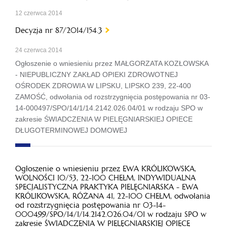
12 czerwca 2014
Decyzja nr 87/2014/154.3
24 czerwca 2014
Ogłoszenie o wniesieniu przez MAŁGORZATA KOZŁOWSKA
- NIEPUBLICZNY ZAKŁAD OPIEKI ZDROWOTNEJ
OŚRODEK ZDROWIA W LIPSKU, LIPSKO 239, 22-400
ZAMOŚĆ, odwołania od rozstrzygnięcia postępowania nr 03-
14-000497/SPO/14/1/14.2142.026.04/01 w rodzaju SPO w
zakresie ŚWIADCZENIA W PIELĘGNIARSKIEJ OPIECE
DŁUGOTERMINOWEJ DOMOWEJ
Ogłoszenie o wniesieniu przez EWA KRÓLIKOWSKA,
WOLNOŚCI 10/53, 22-100 CHEŁM, INDYWIDUALNA
SPECJALISTYCZNA PRAKTYKA PIELĘGNIARSKA - EWA
KRÓLIKOWSKA, RÓŻANA 41, 22-100 CHEŁM, odwołania
od rozstrzygnięcia postępowania nr 03-14-
000499/SPO/14/1/14.2142.026.04/01 w rodzaju SPO w
zakresie ŚWIADCZENIA W PIELĘGNIARSKIEJ OPIECE