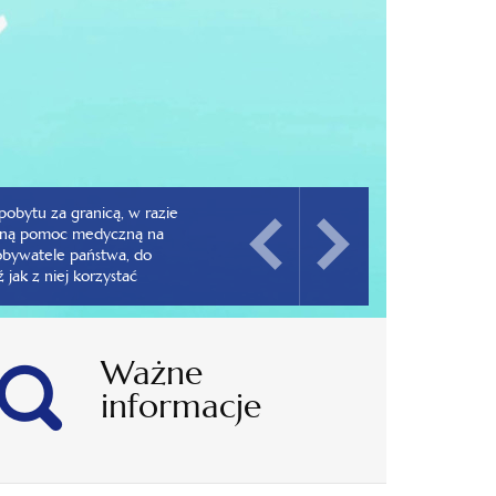
pobytu za granicą, w razie
dną pomoc medyczną na
obywatele państwa, do
jak z niej korzystać
Ważne
informacje