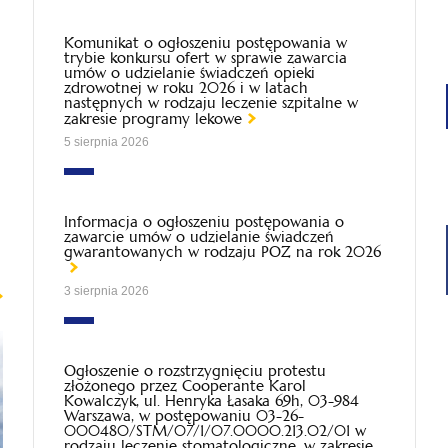
Komunikat o ogłoszeniu postępowania w
trybie konkursu ofert w sprawie zawarcia
umów o udzielanie świadczeń opieki
zdrowotnej w roku 2026 i w latach
następnych w rodzaju leczenie szpitalne w
zakresie programy lekowe
5 sierpnia 2026
Informacja o ogłoszeniu postępowania o
zawarcie umów o udzielanie świadczeń
gwarantowanych w rodzaju POZ na rok 2026
3 sierpnia 2026
Ogłoszenie o rozstrzygnięciu protestu
złożonego przez Cooperante Karol
Kowalczyk, ul. Henryka Łasaka 69h, 03-984
Warszawa, w postępowaniu 03-26-
000480/STM/07/1/07.0000.213.02/01 w
rodzaju leczenie stomatologiczne, w zakresie