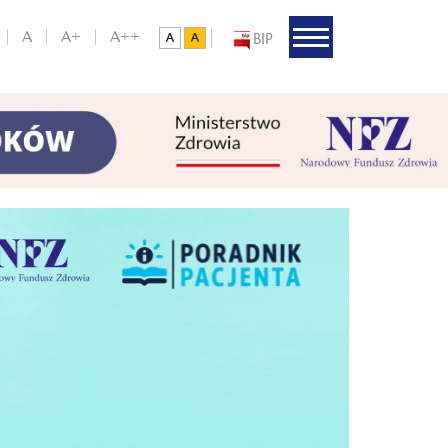
A
A+
A++
BIP