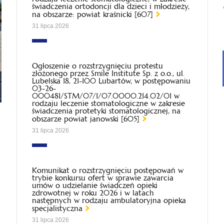
świadczenia ortodoncji dla dzieci i młodzieży,
na obszarze: powiat kraśnicki [607]
31 lipca 2026
Ogłoszenie o rozstrzygnięciu protestu
złożonego przez Smile Institute Sp. z o.o., ul.
Lubelska 18, 21-100 Lubartów, w postępowaniu
03-26-
000481/STM/07/1/07.0000.214.02/01 w
rodzaju leczenie stomatologiczne w zakresie
świadczenia protetyki stomatologicznej, na
obszarze powiat janowski [605]
31 lipca 2026
Komunikat o rozstrzygnięciu postępowań w
trybie konkursu ofert w sprawie zawarcia
umów o udzielanie świadczeń opieki
zdrowotnej w roku 2026 i w latach
następnych w rodzaju ambulatoryjna opieka
specjalistyczna
31 lipca 2026