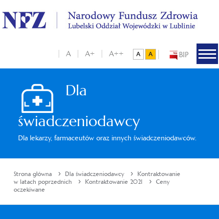
A
A+
A++
BIP
Dla
świadczeniodawcy
Dla lekarzy, farmaceutów oraz innych świadczeniodawców.
›
›
Strona główna
Dla świadczeniodawcy
Kontraktowanie
›
›
w latach poprzednich
Kontraktowanie 2021
Ceny
oczekiwane