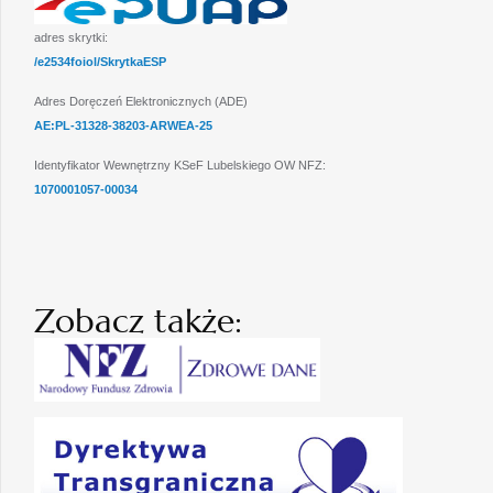
adres skrytki:
/e2534foiol/SkrytkaESP
Adres Doręczeń Elektronicznych (ADE)
AE:PL-31328-38203-ARWEA-25
Identyfikator Wewnętrzny KSeF Lubelskiego OW NFZ:
1070001057-00034
Zobacz także: