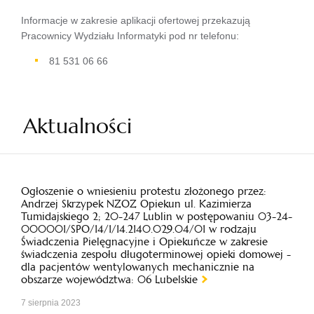
Informacje w zakresie aplikacji ofertowej przekazują
Pracownicy Wydziału Informatyki pod nr telefonu:
81 531 06 66
Aktualności
Ogłoszenie o wniesieniu protestu złożonego przez:
Andrzej Skrzypek NZOZ Opiekun ul. Kazimierza
Tumidajskiego 2; 20-247 Lublin w postępowaniu 03-24-
000001/SPO/14/1/14.2140.029.04/01 w rodzaju
Świadczenia Pielęgnacyjne i Opiekuńcze w zakresie
świadczenia zespołu długoterminowej opieki domowej -
dla pacjentów wentylowanych mechanicznie na
obszarze województwa: 06 Lubelskie
7 sierpnia 2023