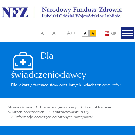
A
A+
A++
BIP
Dla
świadczeniodawcy
Dla lekarzy, farmaceutów oraz innych świadczeniodawców.
›
›
Strona główna
Dla świadczeniodawcy
Kontraktowanie
›
w latach poprzednich
Kontraktowanie 2023
›
Informacje dotyczące ogłoszonych postępowań