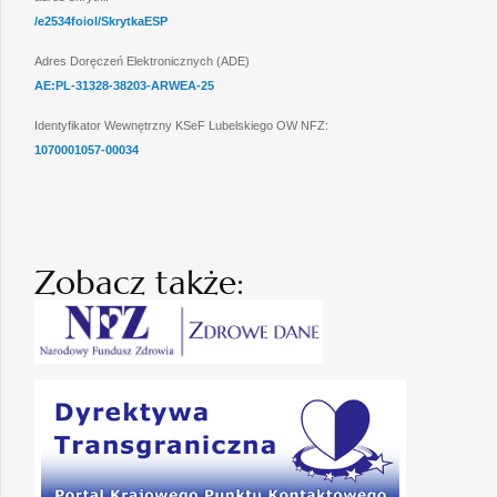
/e2534foiol/SkrytkaESP
Adres Doręczeń Elektronicznych (ADE)
AE:PL-31328-38203-ARWEA-25
Identyfikator Wewnętrzny KSeF Lubelskiego OW NFZ:
1070001057-00034
Zobacz także: