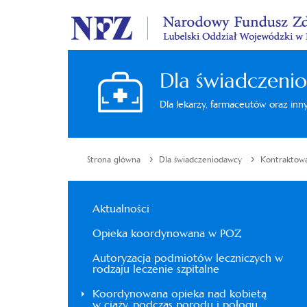
Dla świadczeni
Dla lekarzy, farmaceutów oraz in
›
›
Strona główna
Dla świadczeniodawcy
Kontraktowa
Aktualności
Opieka koordynowana w POZ
Autoryzacja podmiotów leczniczych w
rodzaju leczenie szpitalne
Koordynowana opieka nad kobietą
w ciąży, podczas porodu i połogu