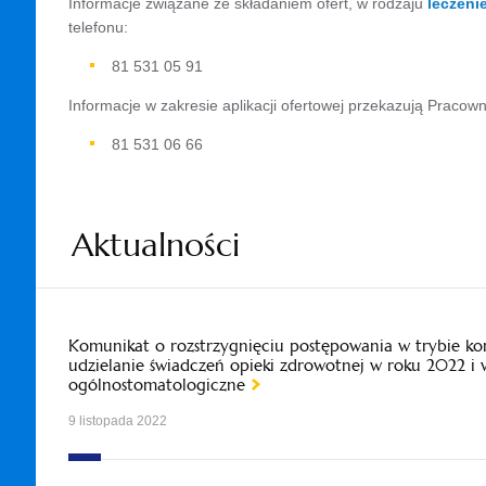
Informacje związane ze składaniem ofert, w rodzaju
leczeni
telefonu:
81 531 05 91
Informacje w zakresie aplikacji ofertowej przekazują Pracown
81 531 06 66
Aktualności
Komunikat o rozstrzygnięciu postępowania w trybie ko
udzielanie świadczeń opieki zdrowotnej w roku 2022 i 
ogólnostomatologiczne
9 listopada 2022