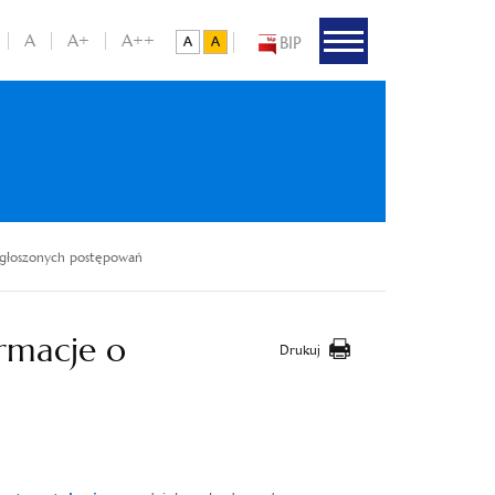
A
A+
A++
BIP
ogłoszonych postępowań
rmacje o
Drukuj