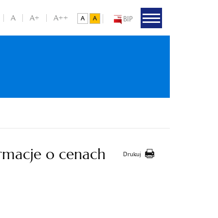
A
A+
A++
BIP
rmacje o cenach
Drukuj