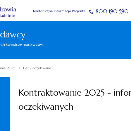
800 190 590
Telefoniczna Informacja Pacjenta
odawcy
nych świadczeniodawców.
›
anie 2025
Ceny oczekiwane
Kontraktowanie 2025 - info
oczekiwanych