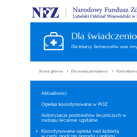
Dla świadczeni
Dla lekarzy, farmaceutów oraz in
›
›
Strona główna
Dla świadczeniodawcy
Kontraktow
Aktualności
Opieka koordynowana w POZ
Autoryzacja podmiotów leczniczych w
rodzaju leczenie szpitalne
Koordynowana opieka nad kobietą
w ciąży, podczas porodu i połogu