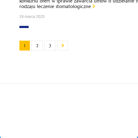
konkursu ofert w sprawie zawarcia umów o udzielanie 
rodzaju leczenie stomatologiczne
24 marca 2025
1
2
3