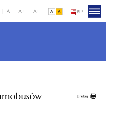
A
A+
A++
BIP
mmobusów
Drukuj