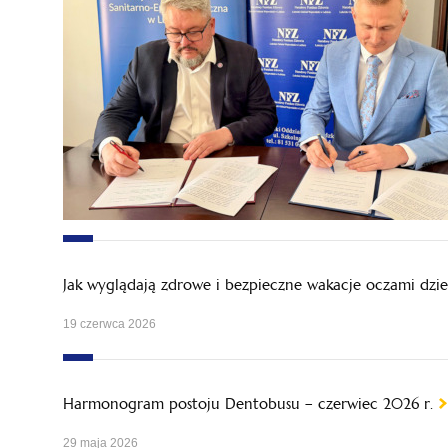
Jak wyglądają zdrowe i bezpieczne wakacje oczami dziec
19 czerwca 2026
Harmonogram postoju Dentobusu – czerwiec 2026 r.
29 maja 2026