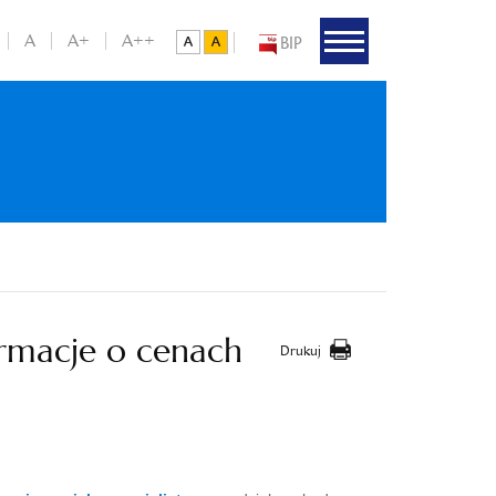
A
A+
A++
BIP
rmacje o cenach
Drukuj