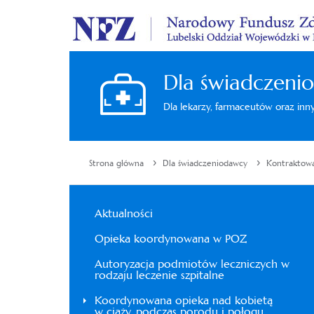
Dla świadczeni
Dla lekarzy, farmaceutów oraz in
›
›
Strona główna
Dla świadczeniodawcy
Kontraktowa
Aktualności
Opieka koordynowana w POZ
Autoryzacja podmiotów leczniczych w
rodzaju leczenie szpitalne
Koordynowana opieka nad kobietą
w ciąży, podczas porodu i połogu