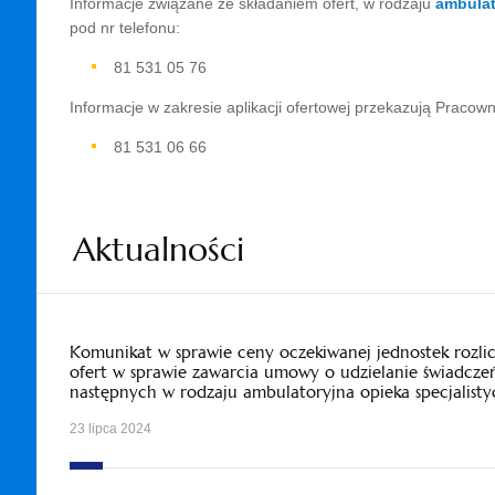
Informacje związane ze składaniem ofert, w rodzaju
ambulat
pod nr telefonu:
81 531 05 76
Informacje w zakresie aplikacji ofertowej przekazują Pracown
81 531 06 66
Aktualności
Komunikat w sprawie ceny oczekiwanej jednostek rozl
ofert w sprawie zawarcia umowy o udzielanie świadcze
następnych w rodzaju ambulatoryjna opieka specjalisty
23 lipca 2024