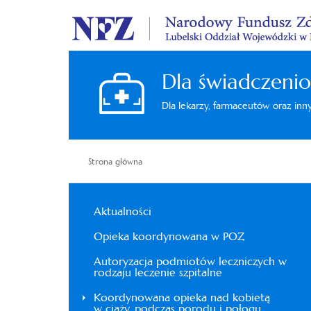
Dla świadczeni
Dla lekarzy, farmaceutów oraz in
Strona główna
Aktualności
Opieka koordynowana w POZ
Autoryzacja podmiotów leczniczych w
rodzaju leczenie szpitalne
Koordynowana opieka nad kobietą
w ciąży, podczas porodu i połogu