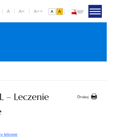
A
A+
A++
BIP
 – Leczenie
Drukuj
e
my lekowe