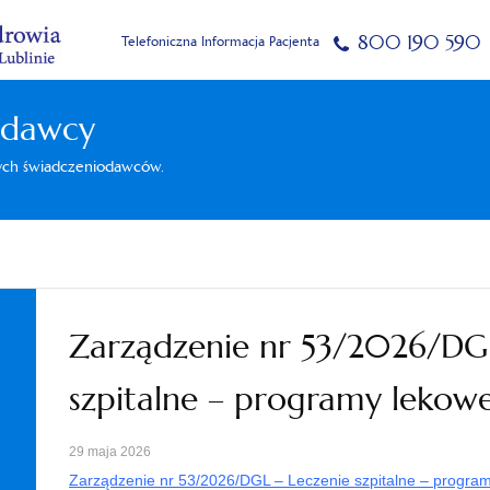
800 190 590
Telefoniczna Informacja Pacjenta
odawcy
nych świadczeniodawców.
Zarządzenie nr 53/2026/DGL
szpitalne – programy lekow
29 maja 2026
Zarządzenie nr 53/2026/DGL – Leczenie szpitalne – progra