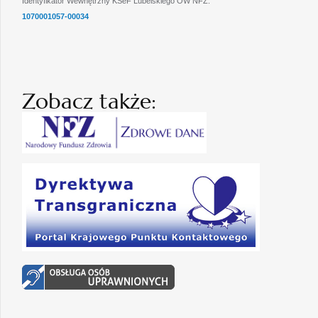
Identyfikator Wewnętrzny KSeF Lubelskiego OW NFZ:
1070001057-00034
Zobacz także: