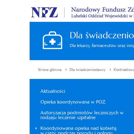
Dla świadczeni
Dla lekarzy, farmaceutów oraz in
›
›
Strona główna
Dla świadczeniodawcy
Kontraktowa
Aktualności
Opieka koordynowana w POZ
Autoryzacja podmiotów leczniczych w
rodzaju leczenie szpitalne
Koordynowana opieka nad kobietą
w ciąży, podczas porodu i połogu