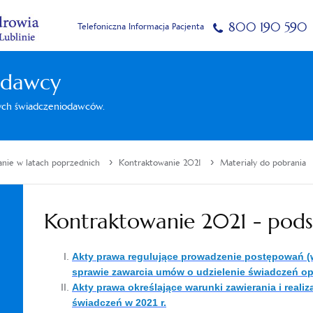
800 190 590
Telefoniczna Informacja Pacjenta
odawcy
nych świadczeniodawców.
›
›
nie w latach poprzednich
Kontraktowanie 2021
Materiały do pobrania
Kontraktowanie 2021 - pod
Akty prawa regulujące prowadzenie postępowań (w
sprawie zawarcia umów o udzielenie świadczeń opi
Akty prawa określające warunki zawierania i real
świadczeń w 2021 r.