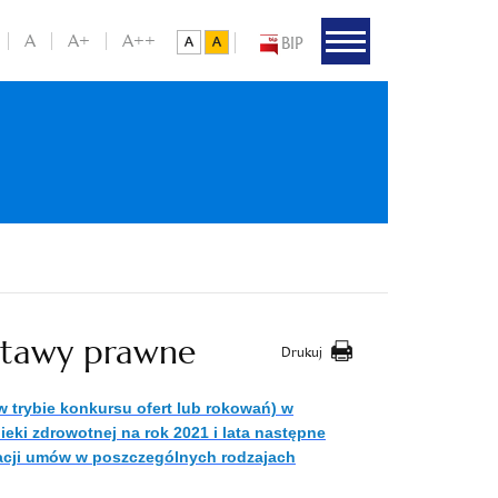
A
A+
A++
BIP
stawy prawne
Drukuj
 trybie konkursu ofert lub rokowań) w
eki zdrowotnej na rok 2021 i lata następne
izacji umów w poszczególnych rodzajach