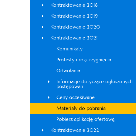
Kontraktowanie 2018
Kontraktowanie 2019
Kontraktowanie 2020
Kontraktowanie 2021
Komunikaty
Protesty i rozstrzygnięcia
Odwołania
Informacje dotyczące ogłoszonych
postępowań
Ceny oczekiwane
Materiały do pobrania
Pobierz aplikację ofertową
Kontraktowanie 2022