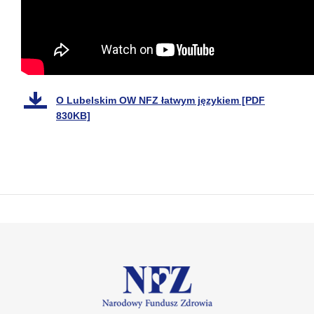
O Lubelskim OW NFZ łatwym językiem [PDF
830KB]