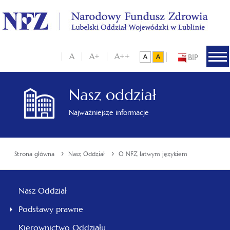
A
A+
A++
BIP
Nasz oddział
Najważniejsze informacje
›
›
Strona główna
Nasz Oddział
O NFZ łatwym językiem
Nasz Oddział
Podstawy prawne
Kierownictwo Oddziału