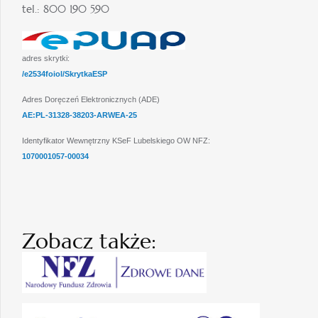
tel.: 800 190 590
adres skrytki:
/e2534foiol/SkrytkaESP
Adres Doręczeń Elektronicznych (ADE)
AE:PL-31328-38203-ARWEA-25
Identyfikator Wewnętrzny KSeF Lubelskiego OW NFZ:
1070001057-00034
Zobacz także: