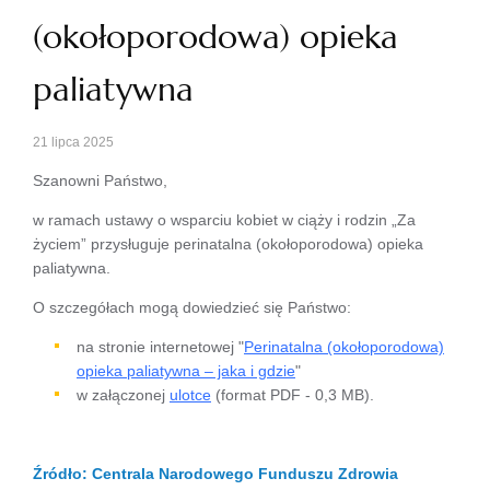
(okołoporodowa) opieka
paliatywna
21 lipca 2025
Szanowni Państwo,
w ramach ustawy o wsparciu kobiet w ciąży i rodzin „Za
życiem” przysługuje perinatalna (okołoporodowa) opieka
paliatywna.
O szczegółach mogą dowiedzieć się Państwo:
na stronie internetowej "
Perinatalna (okołoporodowa)
opieka paliatywna – jaka i gdzie
"
w załączonej
ulotce
(format PDF - 0,3 MB).
Źródło: Centrala Narodowego Funduszu Zdrowia