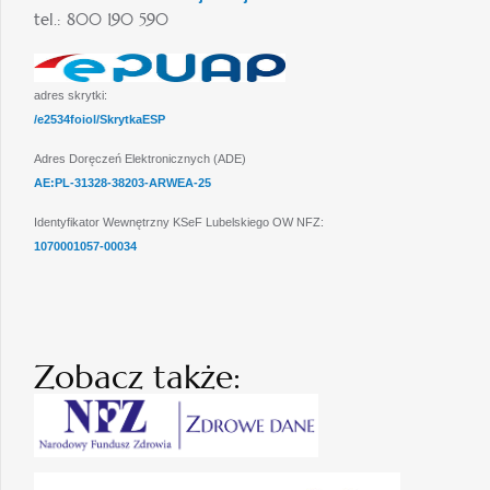
tel.: 800 190 590
adres skrytki:
/e2534foiol/SkrytkaESP
Adres Doręczeń Elektronicznych (ADE)
AE:PL-31328-38203-ARWEA-25
Identyfikator Wewnętrzny KSeF Lubelskiego OW NFZ:
1070001057-00034
Zobacz także: