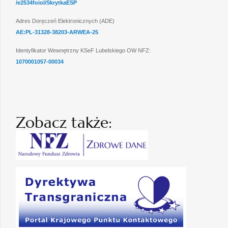
/e2534foiol/SkrytkaESP
Adres Doręczeń Elektronicznych (ADE)
AE:PL-31328-38203-ARWEA-25
Identyfikator Wewnętrzny KSeF Lubelskiego OW NFZ:
1070001057-00034
Zobacz także: