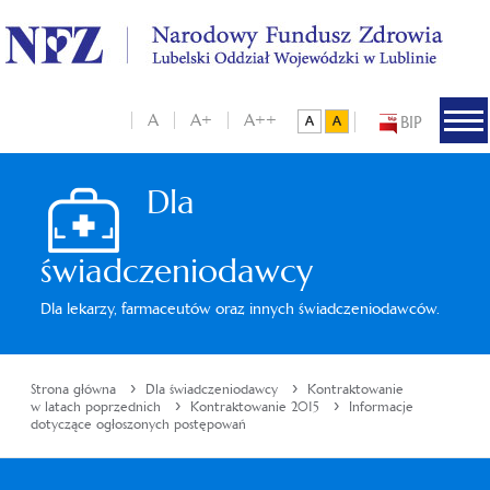
A
A+
A++
BIP
Dla
świadczeniodawcy
Dla lekarzy, farmaceutów oraz innych świadczeniodawców.
›
›
Strona główna
Dla świadczeniodawcy
Kontraktowanie
›
›
w latach poprzednich
Kontraktowanie 2015
Informacje
dotyczące ogłoszonych postępowań