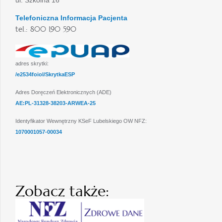
ul. Szkolna 16
Telefoniczna Informacja Pacjenta
tel.: 800 190 590
adres skrytki:
/e2534foiol/SkrytkaESP
Adres Doręczeń Elektronicznych (ADE)
AE:PL-31328-38203-ARWEA-25
Identyfikator Wewnętrzny KSeF Lubelskiego OW NFZ:
1070001057-00034
Zobacz także: