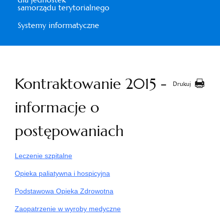
samorządu terytorialnego
Systemy informatyczne
Kontraktowanie 2015 -
Drukuj
informacje o
postępowaniach
Leczenie szpitalne
Opieka paliatywna i hospicyjna
Podstawowa Opieka Zdrowotna
Zaopatrzenie w wyroby medyczne