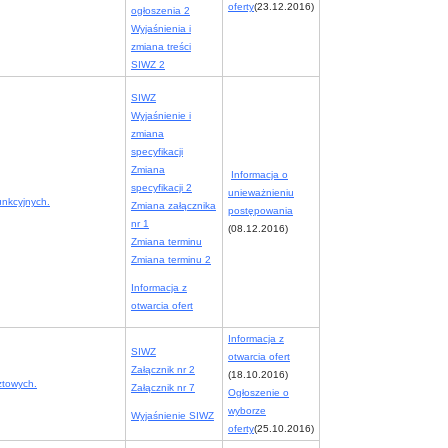
oferty
(23.12.2016)
ogłoszenia 2
Wyjaśnienia i
zmiana treści
SIWZ 2
SIWZ
Wyjaśnienie i
zmiana
specyfikacji
Zmiana
Informacja o
specyfikacji 2
unieważnieniu
unkcyjnych.
Zmiana załącznika
postępowania
nr 1
(08.12.2016)
Zmiana terminu
Zmiana terminu 2
Informacja z
otwarcia ofert
Informacja z
SIWZ
otwarcia ofert
Załącznik nr 2
(18.10.2016)
ztowych.
Załącznik nr 7
Ogłoszenie o
wyborze
Wyjaśnienie SIWZ
oferty
(25.10.2016)