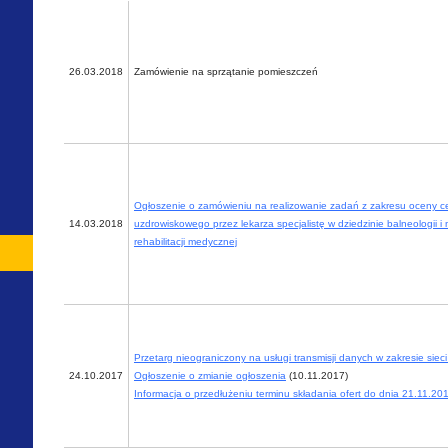
26.03.2018
Zamówienie na sprzątanie pomieszczeń
Ogłoszenie o zamówieniu na realizowanie zadań z zakresu oceny ce
14.03.2018
uzdrowiskowego przez lekarza specjalistę w dziedzinie balneologii i 
rehabilitacji medycznej
Przetarg nieograniczony na usługi transmisji danych w zakresie siec
24.10.2017
Ogłoszenie o zmianie ogłoszenia
(10.11.2017)
Informacja o przedłużeniu terminu składania ofert do dnia 21.11.201