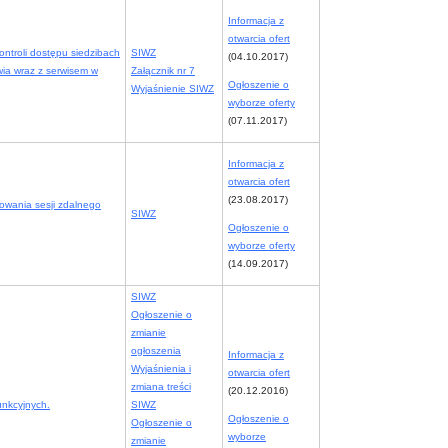
Informacja z
otwarcia ofert
ntroli dostępu siedzibach
SIWZ
(04.10.2017)
ia wraz z serwisem w
Załącznik nr 7
Ogłoszenie o
Wyjaśnienie SIWZ
wyborze oferty
(07.11.2017)
Informacja z
otwarcia ofert
(23.08.2017)
owania sesji zdalnego
SIWZ
Ogłoszenie o
wyborze oferty
(14.09.2017)
SIWZ
Ogłoszenie o
zmianie
ogłoszenia
Informacja z
Wyjaśnienia i
otwarcia ofert
zmiana treści
(20.12.2016)
unkcyjnych.
SIWZ
Ogłoszenie o
Ogłoszenie o
wyborze
zmianie