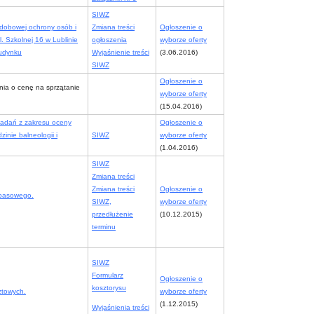
SIWZ
odobowej ochrony osób i
Zmiana treści
Ogłoszenie o
. Szkolnej 16 w Lublinie
ogłoszenia
wyborze oferty
budynku
Wyjaśnienie treści
(3.06.2016)
SIWZ
Ogłoszenie o
nia o cenę na sprzątanie
wyborze oferty
(15.04.2016)
zadań z zakresu oceny
Ogłoszenie o
inie balneologii i
SIWZ
wyborze oferty
(1.04.2016)
SIWZ
Zmiana treści
Zmiana treści
Ogłoszenie o
apasowego.
SIWZ,
wyborze oferty
przedłużenie
(10.12.2015)
terminu
SIWZ
Formularz
Ogłoszenie o
kosztorysu
wyborze oferty
ztowych.
(1.12.2015)
Wyjaśnienia treści