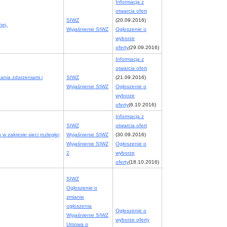
Informacja z
otwarcia ofert
SIWZ
(20.09.2016)
nej.
Wyjaśnienie SIWZ
Ogłoszenie o
wyborze
oferty
(29.09.2016)
Informacja z
otwarcia ofert
ania zdarzeniami i
SIWZ
(21.09.2016)
Wyjaśnienie SIWZ
Ogłoszenie o
wyborze
oferty
(6.10.2016)
Informacja z
SIWZ
otwarcia ofert
w zakresie sieci rozległej
Wyjaśnienie SIWZ
(30.09.2016)
Wyjaśnienie SIWZ
Ogłoszenie o
2
wyborze
oferty
(18.10.2016)
SIWZ
Ogłoszenie o
zmianie
ogłoszenia
Ogłoszenie o
Wyjaśnienie SIWZ
wyborze oferty
Umowa o