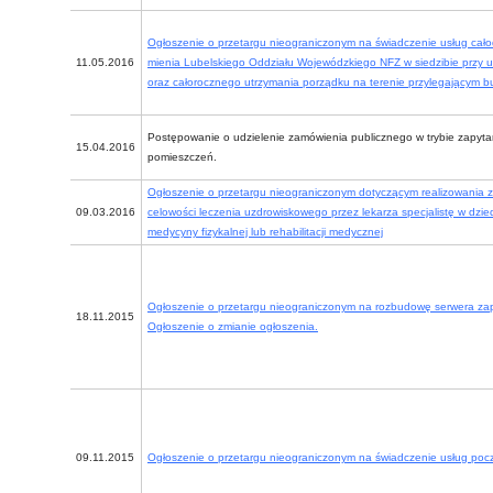
Ogłoszenie o przetargu nieograniczonym na świadczenie usług cał
11.05.2016
mienia Lubelskiego Oddziału Wojewódzkiego NFZ w siedzibie przy ul
oraz całorocznego utrzymania porządku na terenie przylegającym 
Postępowanie o udzielenie zamówienia publicznego w trybie zapyta
15.04.2016
pomieszczeń.
Ogłoszenie o przetargu nieograniczonym dotyczącym realizowania 
09.03.2016
celowości leczenia uzdrowiskowego przez lekarza specjalistę w dziedz
medycyny fizykalnej lub rehabilitacji medycznej
Ogłoszenie o przetargu nieograniczonym na rozbudowę serwera z
18.11.2015
Ogłoszenie o zmianie ogłoszenia.
09.11.2015
Ogłoszenie o przetargu nieograniczonym na świadczenie usług poc