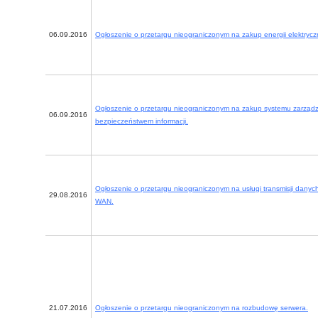
06.09.2016
Ogłoszenie o przetargu nieograniczonym na zakup energii elektrycz
Ogłoszenie o przetargu nieograniczonym na zakup systemu zarządz
06.09.2016
bezpieczeństwem informacji.
Ogłoszenie o przetargu nieograniczonym na usługi transmisji danych 
29.08.2016
WAN.
21.07.2016
Ogłoszenie o przetargu nieograniczonym na rozbudowę serwera.