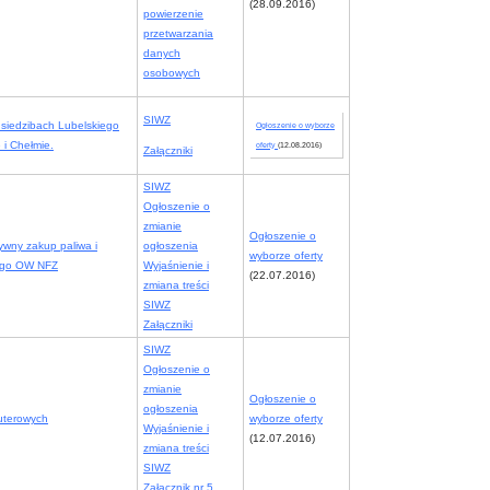
(28.09.2016)
powierzenie
przetwarzania
danych
osobowych
SIWZ
siedzibach Lubelskiego
Ogłoszenie o wyborze
i Chełmie.
oferty
(12.08.2016)
Załączniki
SIWZ
Ogłoszenie o
zmianie
Ogłoszenie o
wny zakup paliwa i
ogłoszenia
wyborze oferty
iego OW NFZ
Wyjaśnienie i
(22.07.2016)
zmiana treści
SIWZ
Załączniki
SIWZ
Ogłoszenie o
zmianie
Ogłoszenie o
ogłoszenia
uterowych
wyborze oferty
Wyjaśnienie i
(12.07.2016)
zmiana treści
SIWZ
Załącznik nr 5