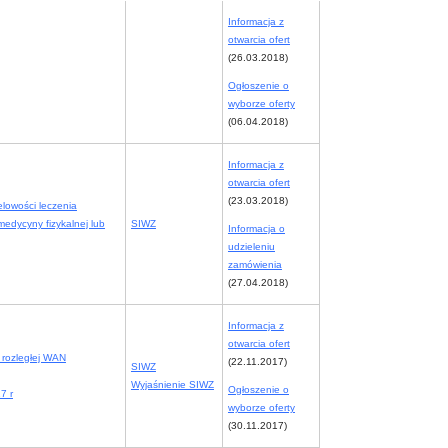
Informacja z
otwarcia ofert
(26.03.2018)
Ogłoszenie o
wyborze oferty
(06.04.2018)
Informacja z
otwarcia ofert
(23.03.2018)
lowości leczenia
medycyny fizykalnej lub
SIWZ
Informacja o
udzieleniu
zamówienia
(27.04.2018)
Informacja z
otwarcia ofert
i rozległej WAN
(22.11.2017)
SIWZ
Wyjaśnienie SIWZ
Ogłoszenie o
7 r
wyborze oferty
(30.11.2017)