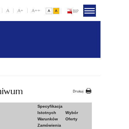
A
A+
A++
BIP
chiwum
Drukuj
Specyfikacja
Istotnych
Wybór
Warunków
Oferty
Zamówienia