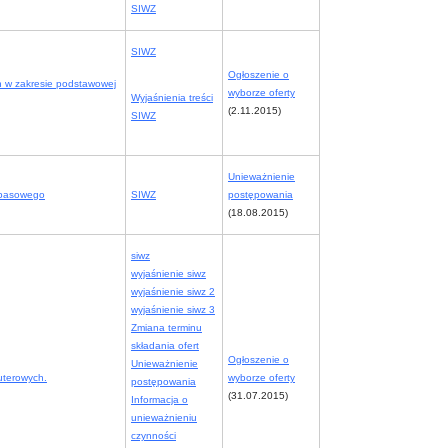
SIWZ
SIWZ
Ogłoszenie o
ch w zakresie podstawowej
wyborze oferty
Wyjaśnienia treści
(2.11.2015)
SIWZ
Unieważnienie
SIWZ
postępowania
apasowego
(18.08.2015)
siwz
wyjaśnienie siwz
wyjaśnienie siwz 2
wyjaśnienie siwz 3
Zmiana terminu
składania ofert
Ogłoszenie o
Unieważnienie
uterowych.
wyborze oferty
postępowania
(31.07.2015)
Informacja o
unieważnieniu
czynności