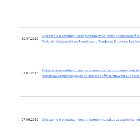
Ogłoszenie o przetargu nieograniczonym na remont pomieszczeń w 
20.07.2016
Oddziału Wojewódzkiego Narodowego Funduszu Zdrowia w Lublinie 
Ogłoszenie o przetargu nieograniczonym na bezgotówkowy, sukcesy
01.07.2016
materiałów eksploatacyjnych do samochodów służbowych Lubelsk
07.06.2016
Ogłoszenie o przetargu nieograniczonym na zakup zestawów komp