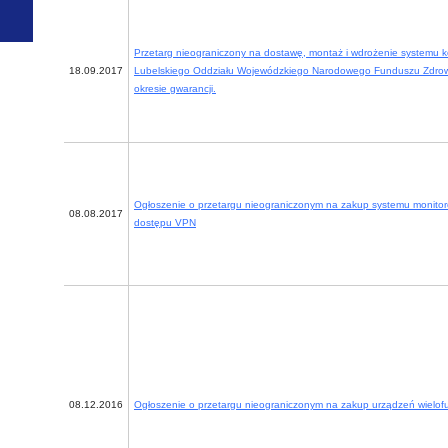
Przetarg nieograniczony na dostawę, montaż i wdrożenie systemu ko
18.09.2017
Lubelskiego Oddziału Wojewódzkiego Narodowego Funduszu Zdrow
okresie gwarancji.
Ogłoszenie o przetargu nieograniczonym na zakup systemu monitor
08.08.2017
dostępu VPN
08.12.2016
Ogłoszenie o przetargu nieograniczonym na zakup urządzeń wielof